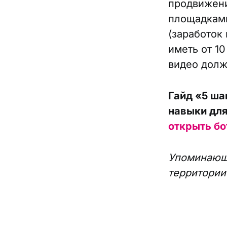
продвижени
площадками
(заработок
иметь от 1
видео долж
Гайд «5 ша
навыки для
открыть бо
Упоминающи
территории