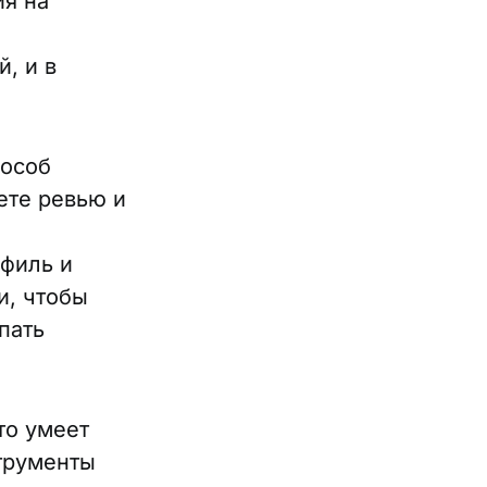
ия на
, и в
пособ
ете ревью и
м
офиль и
и, чтобы
пать
то умеет
трументы