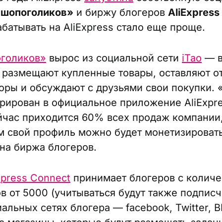
 шопоголиков»
и биржу блогеров
AliExpress
абатывать на AliExpress стало еще проще.
оголиков»
вырос из социальной сети
iTao
— в
 размещают купленные товары, оставляют о
оры и обсуждают с друзьями свои покупки. 
грирован в официальное приложение AliExpre
йчас приходится 60% всех продаж компании,
 свой профиль можно будет монетизироват
ана биржа блогеров.
xpress Connect
принимает блогеров с колич
в от 5000 (учитываться будут также подписч
альных сетях блогера — facebook, Twitter, В