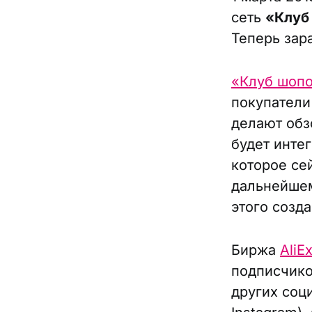
сеть
«Клуб
Теперь зар
«Клуб шоп
покупатели
делают обз
будет инте
которое се
дальнейшем
этого созд
Биржа
AliE
подписчико
других соци