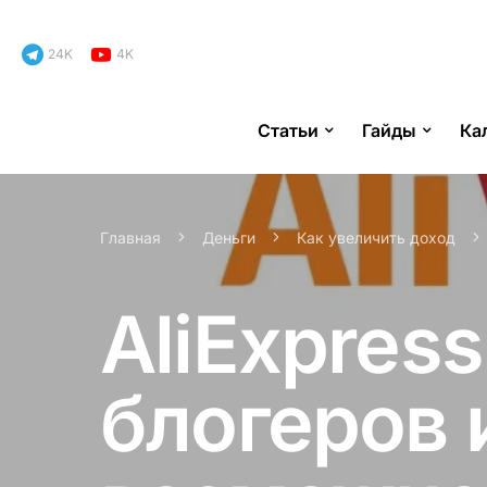
24K
4K
Статьи
Гайды
Ка
Search for:
Главная
Деньги
Как увеличить доход
AliExpres
блогеров 