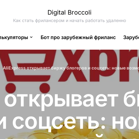
Digital Broccoli
Как стать фрилансером и начать работать удаленно
лькуляторы
Бот про зарубежный фриланс
Заруб
AliExpress открывает биржу блогеров и соцсеть: новые воз
s открывает 
и соцсеть: н