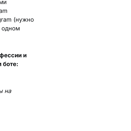
ми
ram
gram (нужно
а одном
офессии и
 боте:
ы на