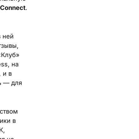
 Connect
.
 ней
тзывы,
«Клуб»
ss, на
 и в
ь — для
еством
ики в
К,