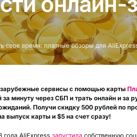
сти онлайн-
 свое время: платные обзоры для AliExpres
 зарубежные сервисы с помощью карты
Пл
 за минуту через СБП и трать онлайн и за 
ожиданий. Получи скидку 500 рублей по п
а выпуск карты и $5 на счет сразу!
8 года AliExpress
запустила
собственную со