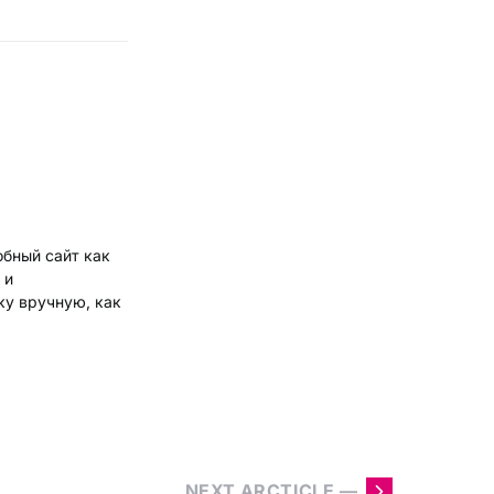
обный сайт как
 и
ку вручную, как
NEXT ARCTICLE —