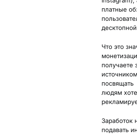
Instagram),
платные об
пользовате
десктопной
Что это зн
монетизаци
получаете 
источником
посвящать 
людям хоте
рекламиру
Заработок 
подавать и