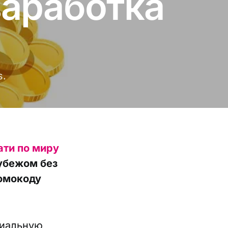
заработка
s.
ати по миру
рубежом без
ромокоду
циальную