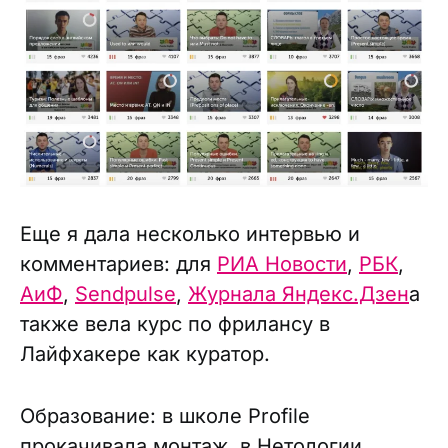
Еще я дала несколько интервью и
комментариев: для
РИА Новости
,
РБК
,
АиФ
,
Sendpulse
,
Журнала Яндекс.Дзен
а
также вела курс по фрилансу в
Лайфхакере как куратор.
Образование: в школе Profile
прокачивала монтаж, в Нетологии