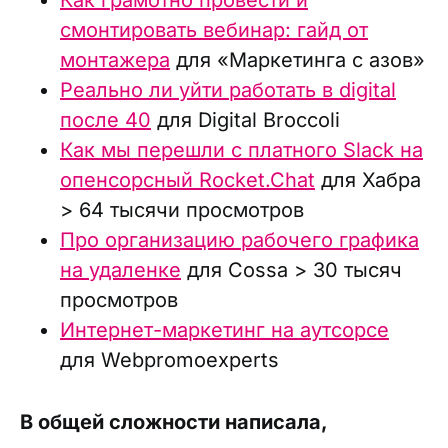
Как грамотно провести и
смонтировать вебинар: гайд от
монтажера
для «Маркетинга с азов»
Реально ли уйти работать в digital
после 40
для Digital Broccoli
Как мы перешли с платного Slack на
опенсорсный Rocket.Chat
для Хабра
> 64 тысячи просмотров
Про организацию рабочего графика
на удаленке
для Cossa > 30 тысяч
просмотров
Интернет-маркетинг на аутсорсе
для Webpromoexperts
В общей сложности написала,