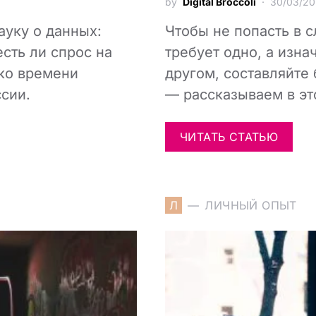
by
Digital Broccoli
30/03/2
ауку о данных:
Чтобы не попасть в 
есть ли спрос на
требует одно, а изна
ько времени
другом, составляйте 
сии.
— рассказываем в это
ЧИТАТЬ СТАТЬЮ
Л
ЛИЧНЫЙ ОПЫТ