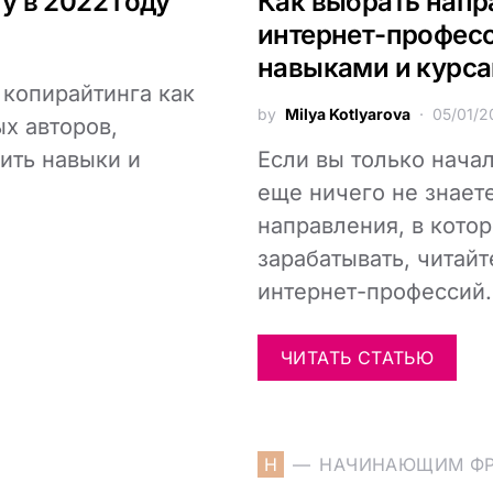
у в 2022 году
Как выбрать напр
интернет-професс
навыками и курс
копирайтинга как
by
Milya Kotlyarova
05/01/2
ых авторов,
ить навыки и
Если вы только нача
еще ничего не знает
направления, в кото
зарабатывать, читайт
интернет-профессий.
ЧИТАТЬ СТАТЬЮ
Н
НАЧИНАЮЩИМ Ф