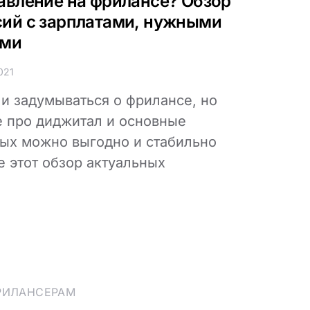
авление на фрилансе? Обзор
ий с зарплатами, нужными
ами
021
ли задумываться о фрилансе, но
е про диджитал и основные
рых можно выгодно и стабильно
е этот обзор актуальных
РИЛАНСЕРАМ