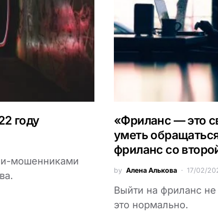
22 году
«Фриланс — это с
уметь обращаться
фриланс со второ
ми-мошенниками
by
Алена Алькова
17/02/20
ва.
Выйти на фриланс не 
это нормально.