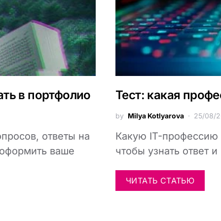
ать в портфолио
Тест: какая профе
by
Milya Kotlyarova
25/08/2
просов, ответы на
Какую IT-профессию 
 оформить ваше
чтобы узнать ответ и
ЧИТАТЬ СТАТЬЮ