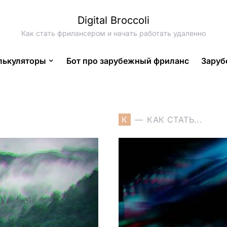
Digital Broccoli
Как стать фрилансером и начать работать удаленно
лькуляторы
Бот про зарубежный фриланс
Заруб
К
КАК СТАТЬ...