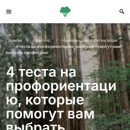
Search for:
Главная
Фриланс
Начинающим фрилансерам
4 теста на профориентацию, которые помогут вам
выбрать профессию
4 теста на
профориентаци
ю, которые
помогут вам
выбрать