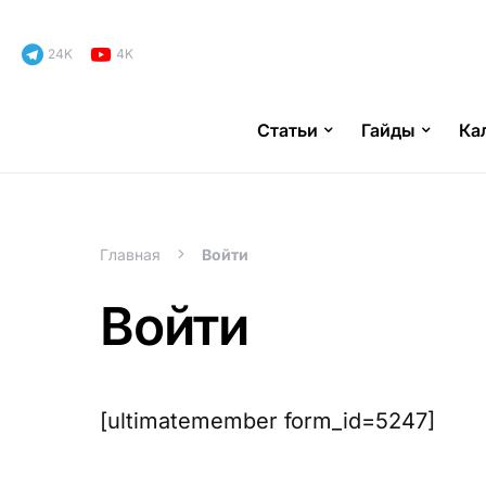
24K
4K
Статьи
Гайды
Ка
Search for:
Главная
Войти
Войти
[ultimatemember form_id=5247]