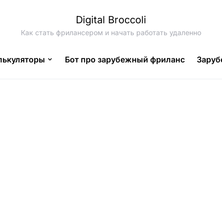
Digital Broccoli
Как стать фрилансером и начать работать удаленно
лькуляторы
Бот про зарубежный фриланс
Заруб