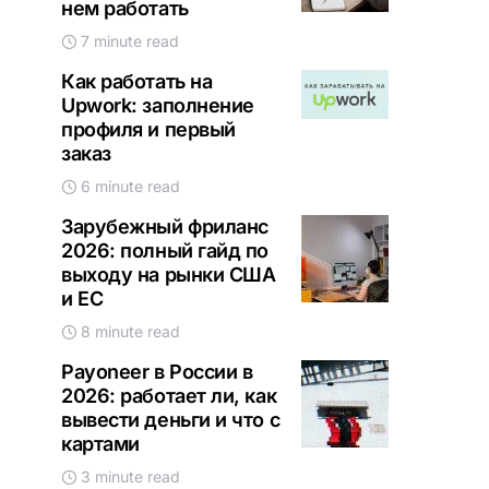
нем работать
7 minute read
Как работать на
Upwork: заполнение
профиля и первый
заказ
6 minute read
Зарубежный фриланс
2026: полный гайд по
выходу на рынки США
и ЕС
8 minute read
Payoneer в России в
2026: работает ли, как
вывести деньги и что с
картами
3 minute read