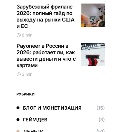
Зарубежный фриланс
2026: полный гайд по
выходу на рынки США
и ЕС
8 min
Payoneer в России в
2026: работает ли, как
вывести деньги и что с
картами
3 min
РУБРИКИ
БЛОГ И МОНЕТИЗАЦИЯ
(15)
ГЕЙМДЕВ
(3)
ДЕНЬГИ
(51)