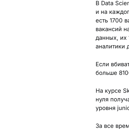
В Data Sci
и на каждог
есть 1700 
вакансий н
данных, их
аналитики 
Если вбива
больше 810
На курсе Sk
нуля получ
уровня juni
За все вре