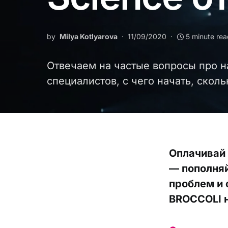
by
Milya Kotlyarova
11/09/2020
5 minute re
Отвечаем на частые вопросы про на
специалистов, с чего начать, скол
Оплачивай
— пополняй
проблем и 
BROCCOLI н