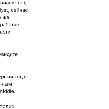
ециалистов,
yst, сейчас
о же
бработке
ласти
увидите
ервый год с
анным
middle.
тфолио,