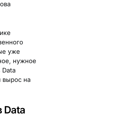
нова
тике
венного
ые уже
ное, нужное
 Data
м вырос на
 Data