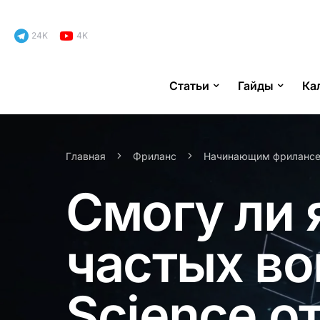
24K
4K
Статьи
Гайды
Ка
Search for:
Главная
Фриланс
Начинающим фриланс
Смогу ли я
частых во
Science о