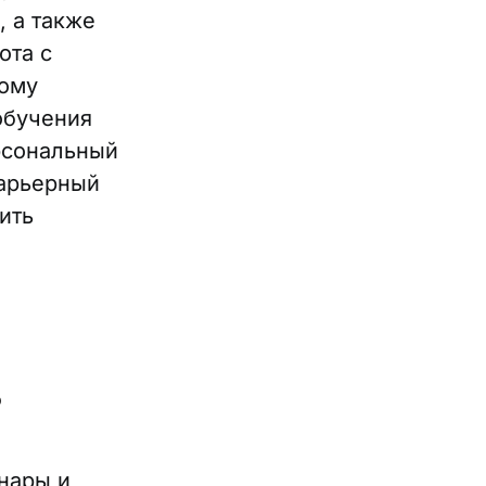
, а также
ота с
ному
обучения
рсональный
карьерный
ить
?
нары и