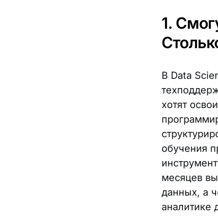
1. Смог
Столько
В Data Sci
техподдерж
хотят освои
программир
структурир
обучения п
инструменты
месяцев вы
данных, а 
аналитике 