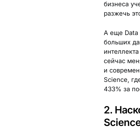
бизнеса уч
разжечь это
А еще Data
больших да
интеллекта
сейчас мен
и современ
Science, г
433% за по
2. Наск
Scienc