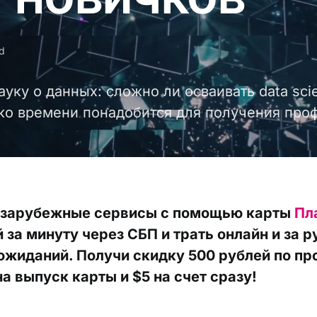
ad
уку о данных: сложно ли осваивать data scie
ько времени понадобится для получения про
 зарубежные сервисы с помощью карты
Пл
 за минуту через СБП и трать онлайн и за 
ожиданий. Получи скидку 500 рублей по п
а выпуск карты и $5 на счет сразу!