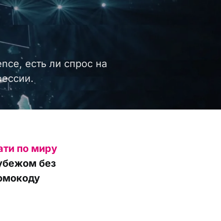
nce, есть ли спрос на
фессии.
ати по миру
рубежом без
ромокоду