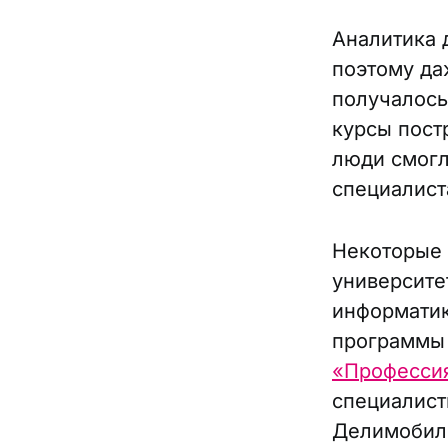
Аналитика 
поэтому да
получалось
курсы пост
люди смогл
специалист
Некоторые 
университе
информатик
программы 
«Профессия 
специалисты
Делимобиле