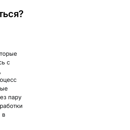
ться?
оторые
сь с
,
роцесс
ные
рез пару
работки
 в