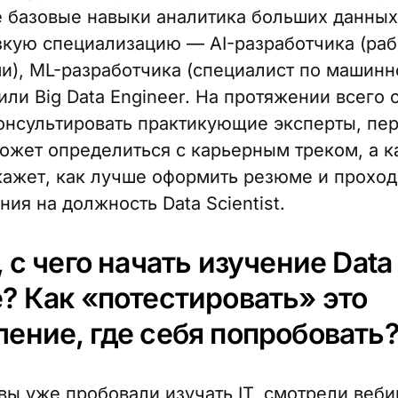
е базовые навыки аналитика больших данных
зкую специализацию — AI-разработчика (раб
и), ML-разработчика (специалист по машин
или Big Data Engineer. На протяжении всего 
консультировать практикующие эксперты, пе
ожет определиться с карьерным треком, а 
кажет, как лучше оформить резюме и проход
ия на должность Data Scientist.
, с чего начать изучение Data
? Как «потестировать» это
ление, где себя попробовать
вы уже пробовали изучать IT, смотрели веби