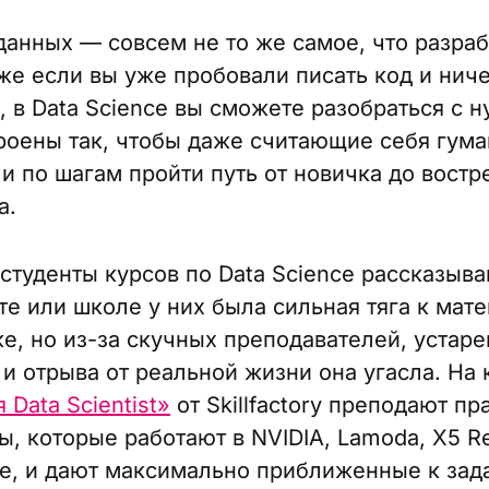
данных — совсем не то же самое, что разраб
же если вы уже пробовали писать код и ниче
, в Data Science вы сможете разобраться с н
роены так, чтобы даже считающие себя гум
и по шагам пройти путь от новичка до востр
а.
студенты курсов по Data Science рассказываю
те или школе у них была сильная тяга к мат
е, но из-за скучных преподавателей, устар
и отрыва от реальной жизни она угасла. На 
Data Scientist»
от Skillfactory преподают п
, которые работают в NVIDIA, Lamoda, X5 Re
, и дают максимально приближенные к зад