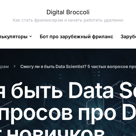
Digital Broccoli
Как стать фрилансером и начать работать удаленно
лькуляторы
Бот про зарубежный фриланс
Заруб
ерам
Смогу ли я быть Data Scientist? 5 частых вопросов пр
 быть Data Sc
просов про D
т новичков