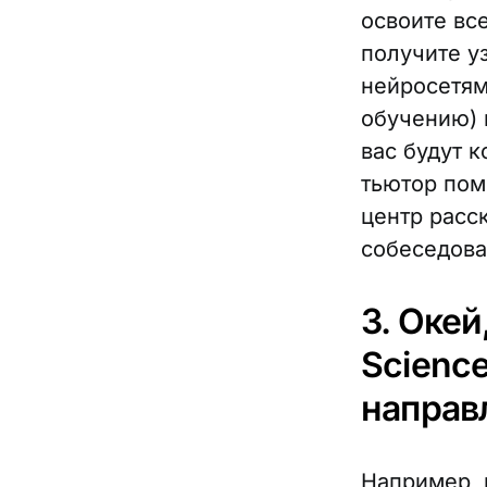
освоите вс
получите у
нейросетям
обучению) 
вас будут 
тьютор пом
центр расс
собеседован
3. Окей
Science
направ
Например, 