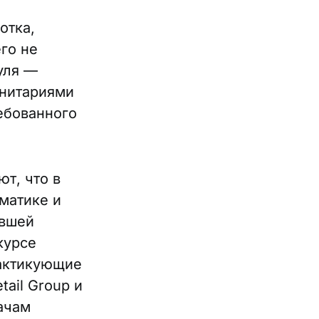
отка,
го не
уля —
анитариями
ебованного
т, что в
ематике и
евшей
курсе
рактикующие
tail Group и
ачам