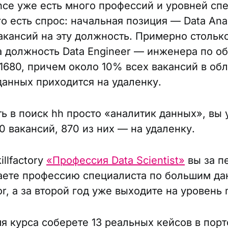
ence уже есть много профессий и уровней сп
о есть спрос: начальная позиция — Data Anal
вакансий на эту должность. Примерно стольк
а должность Data Engineer — инженера по о
 1680, причем около 10% всех вакансий в об
данных приходится на удаленку.
ть в поиск hh просто «аналитик данных», вы 
0 вакансий, 870 из них — на удаленку.
illfactory
«Профессия Data Scientist»
вы за п
аете профессию специалиста по большим д
or, а за второй год уже выходите на уровень 
мя курса соберете 13 реальных кейсов в пор