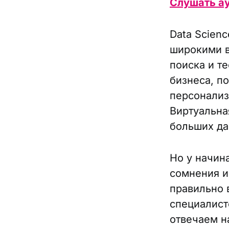
Слушать а
Data Scien
широкими в
поиска и т
бизнеса, п
персонализ
Виртуальна
больших да
Но у начин
сомнения и 
правильно 
специалисто
отвечаем н