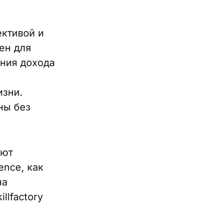
ективой и
ен для
ания дохода
изни.
ны без
ают
ence, как
на
llfactory