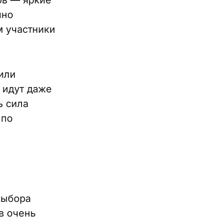
ов — яркие
нно
м участники
или
 идут даже
ь сила
 по
выбора
в очень