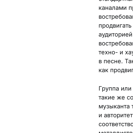
каналами п
востребова
продвигать
аудиторией
востребова
техно- и х
в песне. Та
как продви
Группа или
такие же с
музыканта 
и авторите
соответство