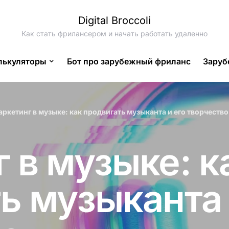
Digital Broccoli
Как стать фрилансером и начать работать удаленно
лькуляторы
Бот про зарубежный фриланс
Заруб
ркетинг в музыке: как продвигать музыканта и его творчество
 в музыке: к
ь музыканта 