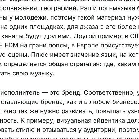
родвижения, географией. Рэп и поп-музыка
ны у молодежи, поэтому такой материал ну
 на одних площадках, для джаза с его более
 каналы будут другими. Другой пример: в 
н EDM на грани попсы, в Европе присутствуе
аус-сцены. Плюс имеет значение язык, на ко
к определяется общая стратегия: где, каким
гать свою музыку.
 исполнитель — это бренд. Соответственно, у
оставляющие бренда, как и в любом бизнесе
точно так же нужно развивать, повышать уз
тность. К примеру, визуальная айдентика до
вать стилю и отзываться у аудитории, поэто