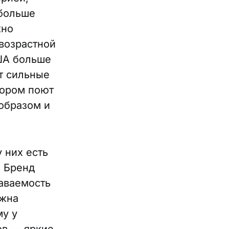
 больше
жно
 возрастной
США больше
т сильные
тором поют
 образом и
 них есть
. Бренд
наваемость
лжна
му у