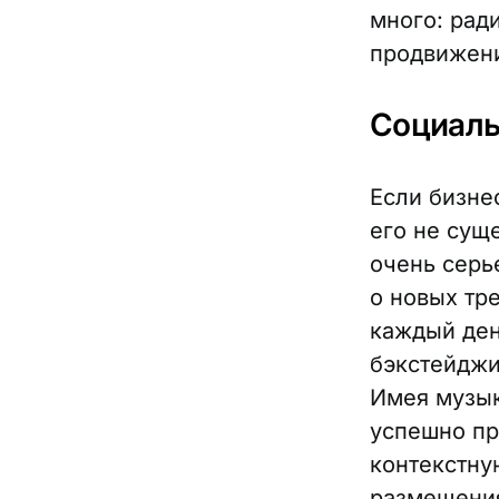
много: рад
продвижени
Социаль
Если бизнес
его не сущ
очень серь
о новых тр
каждый ден
бэкстейджи
Имея музык
успешно пр
контекстну
размещения