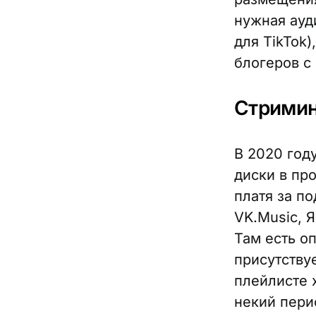
нужная ауд
для TikTok
блогеров с
Стримин
В 2020 год
диски в пр
платя за по
VK.Music, 
Там есть о
присутству
плейлисте 
некий пери