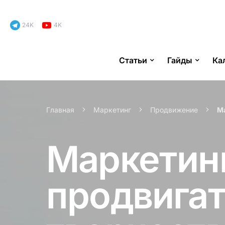
24K
4K
Статьи
Гайды
Ка
Search for:
Главная
Маркетинг
Продвижение
Ма
Маркетинг
продвигат