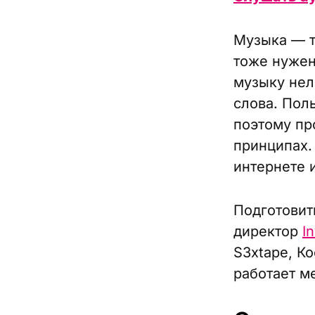
Музыка — т
тоже нужен
музыку нел
слова. Пол
поэтому пр
принципах. 
интернете 
Подготовит
директор
I
S3xtape, К
работает м