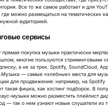
итория. Все то же самое работает и для YouT
), где можно размещаться на тематических ка
 нужной аудиторией.
говые сервисы
у прямая покупка музыки практически мертва
ошлом, многие пользуются стриминговыми с
дписку, а не за трек. Spotify, SoundCloud, Ap
Я.Музыка — самые «хлебные» места для муз
пции для продвижения: например, на Spotify
ет такая фишка, как хостинг подборок. В поп
хаус-музыки можно разместить плейлист ди
од — так о нем узнают новые слушатели из 