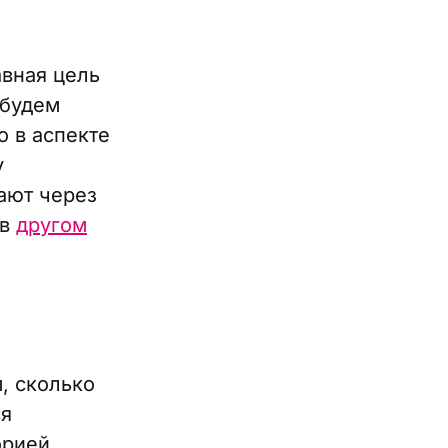
авная цель
 будем
 в аспекте
у
ают через
 в
другом
, сколько
ся
рией,