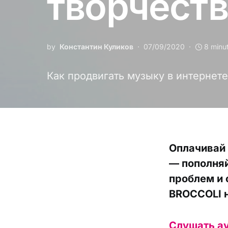
творчест
by
Константин Куликов
07/09/2020
8 minu
Как продвигать музыку в интернете
Оплачивай
— пополняй
проблем и 
BROCCOLI н
Слушать а