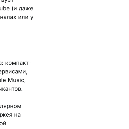
ube (и даже
налах или у
: компакт-
ервисами,
ple Music,
ыкантов.
улярном
джея на
той