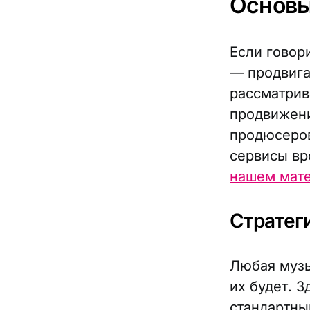
Основ
Если говор
— продвига
рассматрив
продвижени
продюсеров
сервисы вр
нашем мат
Стратег
Любая музы
их будет. 
стандартны