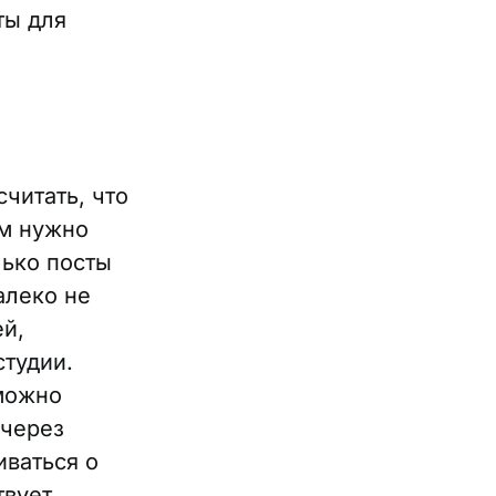
ты для
считать, что
ом нужно
лько посты
алеко не
ей,
студии.
можно
 через
иваться о
твует