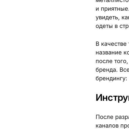
металлисто
и приятные
увидеть, ка
одеты в ст
В качестве
название к
после того,
бренда. Вс
брендингу:
Инстру
После разр
каналов пр