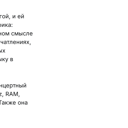
ой, и ей
фика:
чном смысле
ечатлениях,
ых
ыку в
онцертный
z, RAM,
 Также она