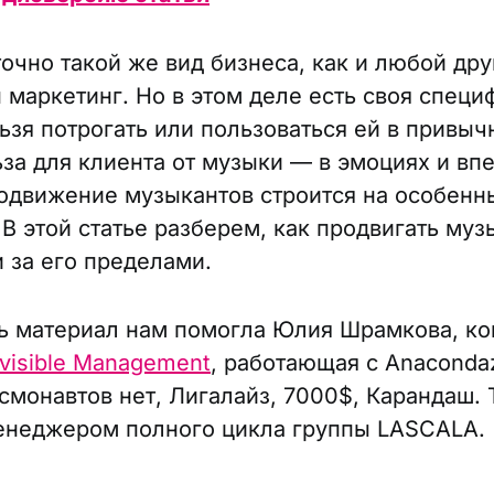
очно такой же вид бизнеса, как и любой друг
 маркетинг. Но в этом деле есть своя специ
ьзя потрогать или пользоваться ей в привы
ьза для клиента от музыки — в эмоциях и вп
одвижение музыкантов строится на особенн
В этой статье разберем, как продвигать муз
и за его пределами.
ь материал нам помогла Юлия Шрамкова, к
nvisible Management
, работающая с Anaconda
осмонавтов нет, Лигалайз, 7000$, Карандаш.
енеджером полного цикла группы LASCALA.