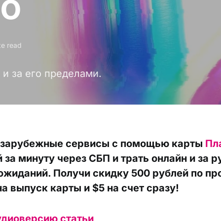
во
te read
 и за его пределами.
 зарубежные сервисы с помощью карты
Пл
 за минуту через СБП и трать онлайн и за 
ожиданий. Получи скидку 500 рублей по п
а выпуск карты и $5 на счет сразу!
удиоверсию статьи