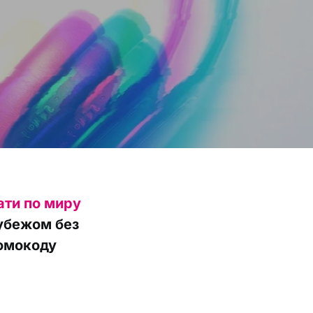
ати по миру
рубежом без
ромокоду