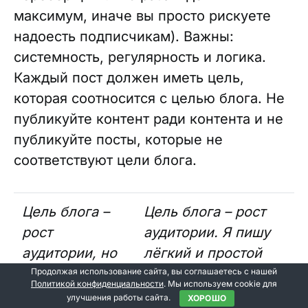
максимум, иначе вы просто рискуете
надоесть подписчикам). Важны:
системность, регулярность и логика.
Каждый пост должен иметь цель,
которая соотносится с целью блога. Не
публикуйте контент ради контента и не
публикуйте посты, которые не
соответствуют цели блога.
Цель блога –
Цель блога – рост
рост
аудитории. Я пишу
аудитории, но
лёгкий и простой
я хочу, чтобы
контент, кейсы,
Продолжая использование сайта, вы соглашаетесь с нашей
Политикой конфиденциальности
. Мы используем cookie для
люди
разные
улучшения работы сайта.
ХОРОШО