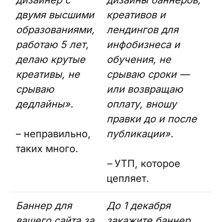
дизайнер с
дизайны баннеров,
двумя высшими
креативов и
образованиями,
лендингов для
работаю 5 лет,
инфобизнеса и
делаю крутые
обучения, не
креативы, не
срываю сроки —
срываю
или возвращаю
дедлайны».
оплату, вношу
правки до и после
– неправильно,
публикации».
таких много.
–
УТП, которое
цепляет.
Баннер для
До 1 декабря
вашего сайта за
закажите баннер