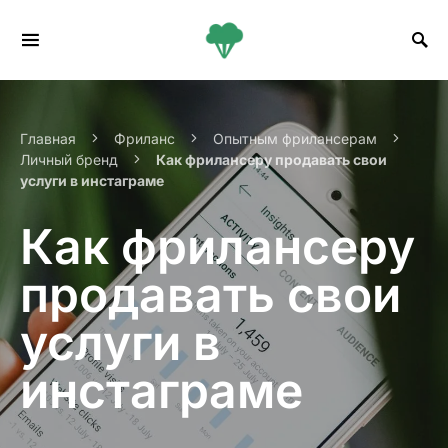
Search for:
Главная
Фриланс
Опытным фрилансерам
Личный бренд
Как фрилансеру продавать свои
услуги в инстаграме
Как фрилансеру
продавать свои
услуги в
инстаграме