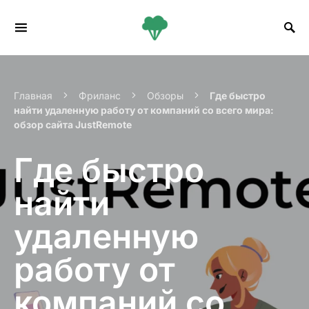
Search for:
Главная
Фриланс
Обзоры
Где быстро
найти удаленную работу от компаний со всего мира:
обзор сайта JustRemote
Где быстро
найти
удаленную
работу от
компаний со