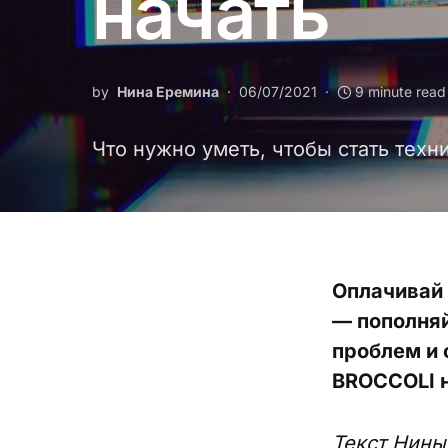
начать
by
Нина Еремина
06/07/2021
9 minute read
Что нужно уметь, чтобы стать техн
Оплачивай
— пополняй
проблем и 
BROCCOLI н
Текст Нины