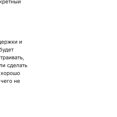
нкретный
держки и
будет
траивать,
ли сделать
 хорошо
 чего не