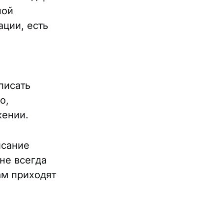
ной
ции, есть
писать
о,
жении.
исание
не всегда
ам приходят