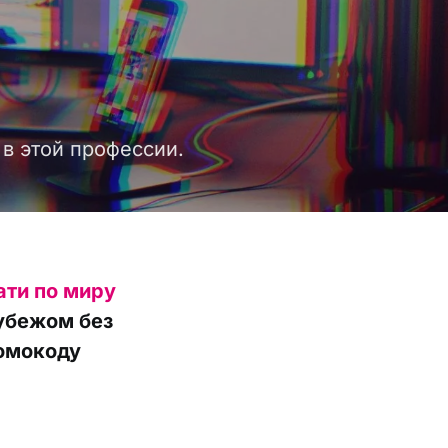
 в этой профессии.
ати по миру
рубежом без
ромокоду