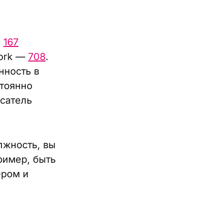
е
167
work —
708
.
нность в
стоянно
сатель
лжность, вы
ример, быть
ером и