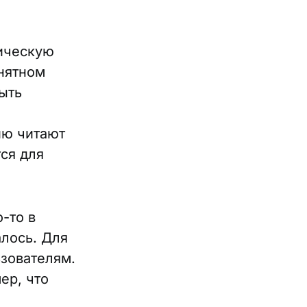
ническую
нятном
ыть
ию читают
тся для
-то в
алось. Для
зователям.
ер, что