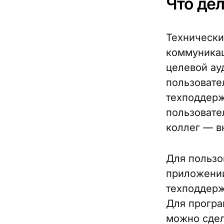
Что де
Технически
коммуникац
целевой ау
пользовате
техподдерж
пользовате
коллег — в
Для пользо
приложении
техподдерж
Для програ
можно сдел