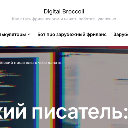
Digital Broccoli
Как стать фрилансером и начать работать удаленно
лькуляторы
Бот про зарубежный фриланс
Заруб
еский писатель: с чего начать
ий писатель: