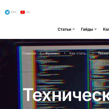
24K
4K
Статьи
Гайды
Ка
Search for:
Главная
Фриланс
Как стать...
Технич
Техническ