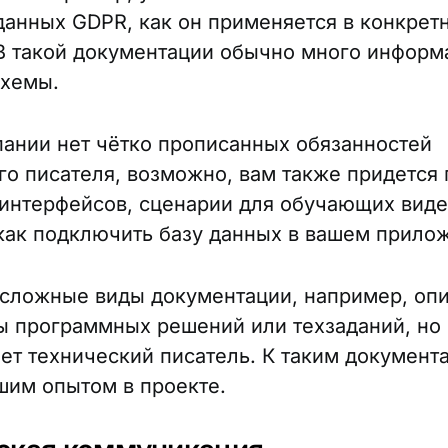
данных GDPR, как он применяется в конкрет
В такой документации обычно много информа
схемы.
пании нет чётко прописанных обязанностей
го писателя, возможно, вам также придется 
 интерфейсов, сценарии для обучающих виде
как подключить базу данных в вашем прило
 сложные виды документации, например, оп
ы программных решений или техзаданий, но 
яет технический писатель. К таким документ
шим опытом в проекте.