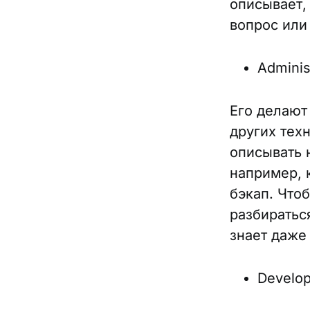
описывает,
вопрос или
Adminis
Его делают
других тех
описывать н
например, 
бэкап. Что
разбираться
знает даже
Develop