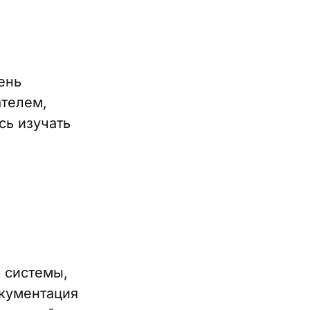
ень
ателем,
сь изучать
 системы,
окументация