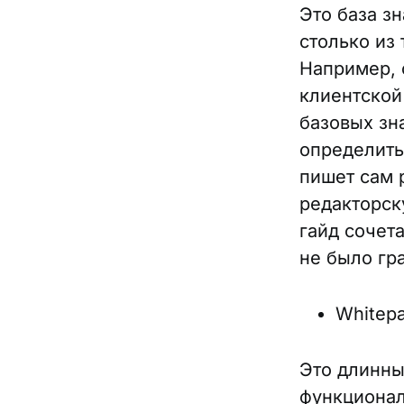
Это база з
столько из
Например, 
клиентской
базовых зн
определить
пишет сам 
редакторск
гайд сочет
не было гр
Whitep
Это длинны
функционал