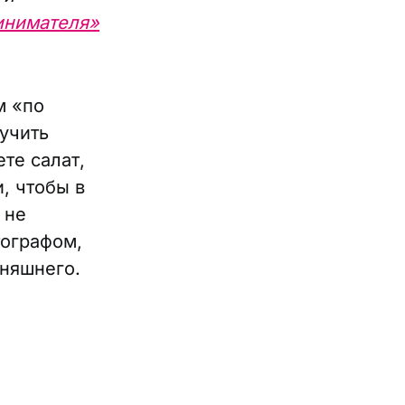
инимателя»
м «по
учить
те салат,
, чтобы в
 не
тографом,
дняшнего.