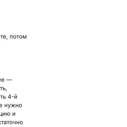
те, потом
ее —
ть,
ть 4-й
Не нужно
цию и
статочно