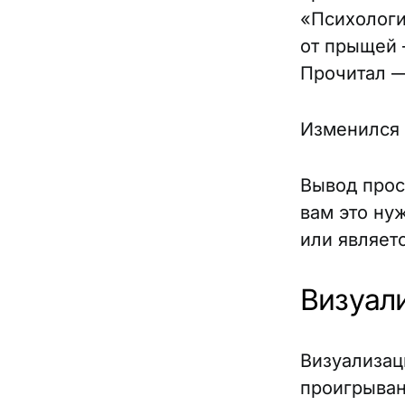
«Психологи
от прыщей 
Прочитал —
Изменился 
Вывод прост
вам это ну
или являет
Визуал
Визуализац
проигрыван