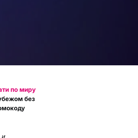
ати по миру
рубежом без
ромокоду
 и