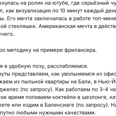
кнулась на ролик на ютубе, где серьёзный ч
л, как визуализация по 10 минут каждый ден
ы. Его мечта заключалась в работе топ-мен
ой стекляшке. Американская мечта в действ
ечего.
ро методику на примере фрилансера.
я в удобную позу, расслабляемся.
нуты представляем, как увольняемся из офис
жаем из пыльной квартиры на Бали, в Нью-Й
желес (по запросу). Как работаем по 3-4 час
ное время попиваем коктейли в шезлонге, ка
ете или ходим в Баленсиаге (по запросу). 
опутно любыми нужными качествами.