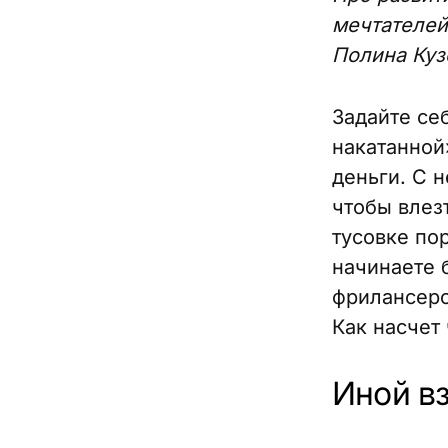
мечтателей
Полина Куз
Задайте се
накатанной
деньги. С 
чтобы влез
тусовке по
начинаете 
фрилансеро
Как насчет
Иной вз