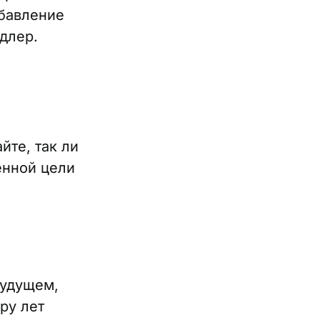
бавление
длер.
йте, так ли
енной цели
будущем,
ру лет