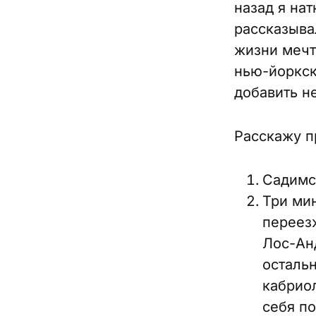
назад я нат
рассказыва
жизни мечт
нью-йоркск
добавить н
Расскажу п
Садимс
Три ми
переез
Лос-Анд
осталь
кабриол
себя п