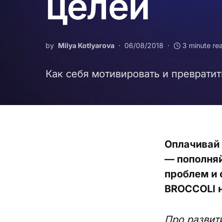
целей
by
Milya Kotlyarova
06/08/2018
3 minute re
Как себя мотивировать и превратит
Оплачивай
— пополняй
проблем и 
BROCCOLI н
Про развит