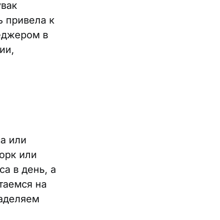
увак
ь привела к
еджером в
ии,
а или
орк или
а в день, а
таемся на
Наделяем