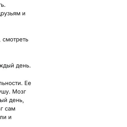
ь.
друзьям и
 смотреть
аждый день.
льности. Ее
ушу. Мозг
ый день,
зг сам
ли и