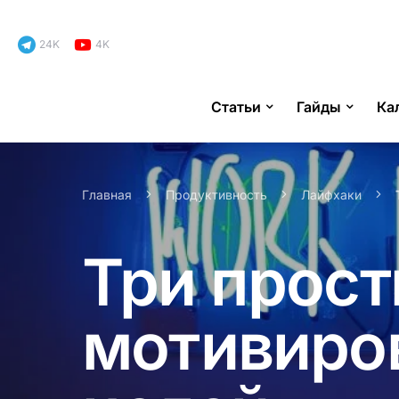
24K
4K
Статьи
Гайды
Ка
Search for:
Главная
Продуктивность
Лайфхаки
Три прост
мотивиро