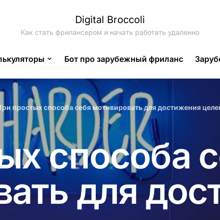
Digital Broccoli
Как стать фрилансером и начать работать удаленно
лькуляторы
Бот про зарубежный фриланс
Заруб
Три простых способа себя мотивировать для достижения целе
ых способа 
вать для дос