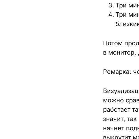
Три мин
Три ми
близки
Потом прод
в монитор, 
Ремарка: ч
Визуализац
можно срав
работает т
значит, так
начнет под
выкрутит м