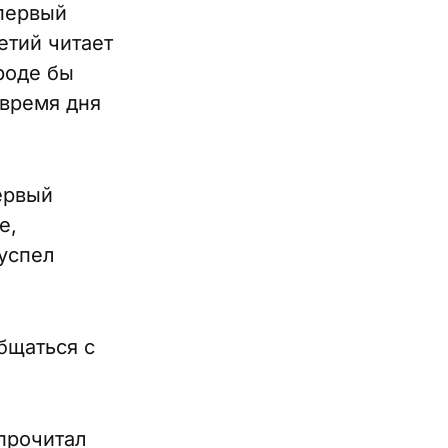
 первый
ретий читает
Вроде бы
время дня
ервый
е,
 успел
общаться с
 прочитал