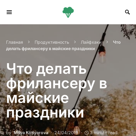
Search for:
Главная
Продуктивность
Лайфхаки
Что
делать фрилансеру в майские праздники
Что делать
фрилансеру в
майские
праздники
by
Milya Kotlyarova
24/04/2019
3 minute read