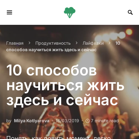
Search for:
Главная
Продуктивность
Лайфхаки
10
способов научиться жить здесь и сейчас
10 способов
научиться жить
здесь и сейчас
by
Milya Kotlyarova
18/03/2019
7 minute read
Понять, как ловить момент, легко.