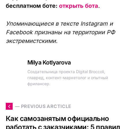
бесплатном боте:
открыть бота
.
Упоминающиеся в тексте Instagram и
Facebook признаны на территории РФ
экстремистскими.
Milya Kotlyarova
Создательница проекта Digital Broccoli,
главред, контент-маркетолог и опытный
фрилансер.
— PREVIOUS ARCTICLE
Как самозанятым официально
работать с заказчиками: 5 правил