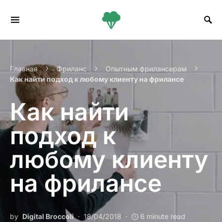
Search for:
Главная
Фриланс
Опытным фрилансерам
Как найти подход к любому клиенту на фрилансе
Как найти
подход к
любому клиенту
на фрилансе
by
Digital Broccoli
18/04/2018
6 minute read