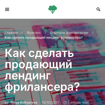
Search for:
Главная
Фриланс
Опытным фрилансерам
Как сделать продающий лендинг фрилансера?
Как сделать
продающий
лендинг
фрилансера?
by
Milya Kotlyarova
15/10/2021
7 minute read