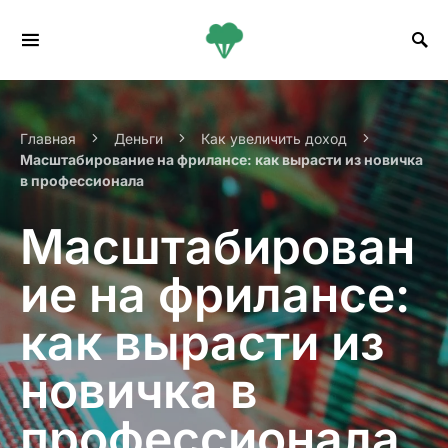
Search for:
Главная
Деньги
Как увеличить доход
Масштабирование на фрилансе: как вырасти из новичка
в профессионала
Масштабирован
ие на фрилансе:
как вырасти из
новичка в
профессионала