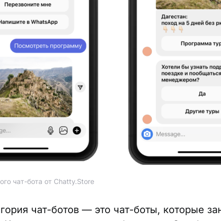
го чат-бота от Chatty.Store
егория чат-ботов — это чат-боты, которые з