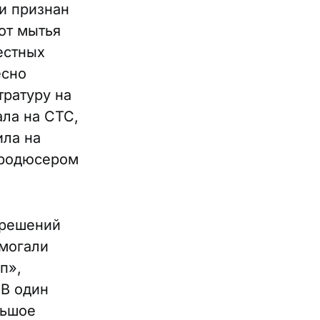
и признан
 от мытья
естных
есно
тратуру на
ла на СТС,
ила на
продюсером
 решений
омогали
п»,
 В один
льшое