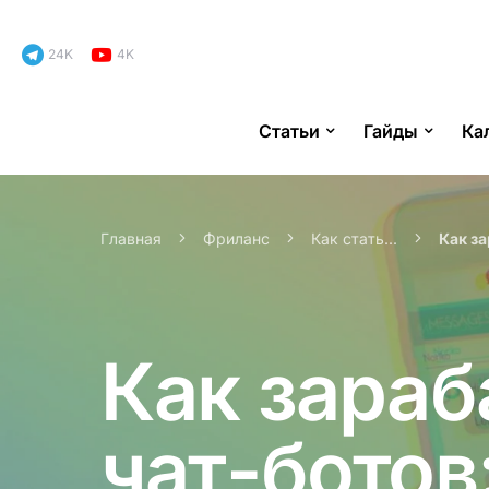
24K
4K
Статьи
Гайды
Ка
Search for:
Главная
Фриланс
Как стать...
Как з
Как зараб
чат-ботов