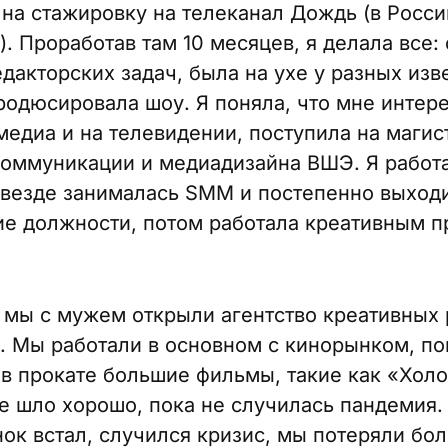
 на стажировку на телеканал Дождь (в Росси
. Проработав там 10 месяцев, я делала все:
едакторских задач, была на ухе у разных изв
родюсировала шоу. Я поняла, что мне интер
медиа и на телевидении, поступила на магис
коммуникации и медиадизайна ВШЭ. Я работа
 везде занималась SMM и постепенно выход
е должности, потом работала креативным 
у мы с мужем открыли агентство креативных
a. Мы работали в основном с кинорынком, п
 в прокате большие фильмы, такие как «Холо
се шло хорошо, пока не случилась пандемия.
ок встал, случился кризис, мы потеряли бо