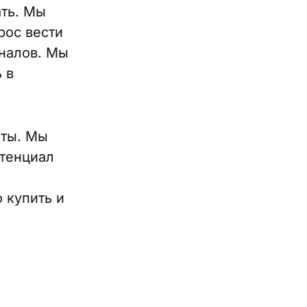
ать. Мы
рос вести
аналов. Мы
 в
оты. Мы
отенциал
 купить и