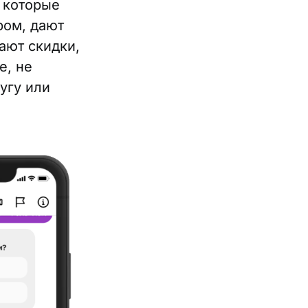
, которые
ром, дают
ают скидки,
е, не
угу или