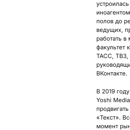
устроилась
иноагентом)
полов до р
ведущих, п
работать в 
факультет 
ТАСС, ТВ3,
руководящи
ВКонтакте.
В 2019 год
Yoshi Medi
продвигать
«Текст». В
момент рын