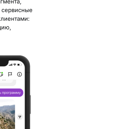
егмента,
о сервисные
клиентами:
цию,