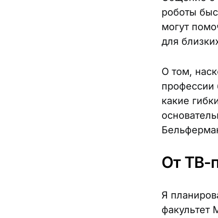
роботы быс
могут помо
для близки
О том, нас
профессии 
какие гибк
основатель
Бельферма
От ТВ-п
Я планиров
факультет 