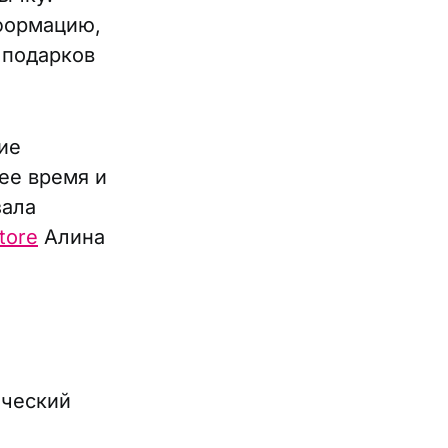
формацию,
 подарков
ие
ее время и
зала
tore
Алина
ический