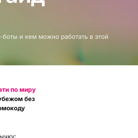
-боты и кем можно работать в этой
ати по миру
рубежом без
ромокоду
ычку: