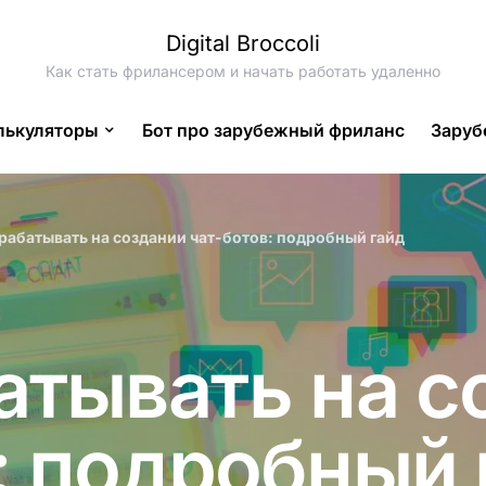
Digital Broccoli
Как стать фрилансером и начать работать удаленно
лькуляторы
Бот про зарубежный фриланс
Заруб
арабатывать на создании чат-ботов: подробный гайд
атывать на с
: подробный 