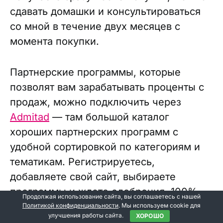
сдавать домашки и консультироваться
со мной в течение двух месяцев с
момента покупки.
Партнерские программы, которые
позволят вам зарабатывать проценты с
продаж, можно подключить через
Admitad
— там большой каталог
хороших партнерских программ с
удобной сортировкой по категориям и
тематикам. Регистрируетесь,
добавляете свой сайт, выбираете
программы и ждете одобрения. 100%
Продолжая использование сайта, вы соглашаетесь с нашей
партнеров одобрили мою заявку, когда
Политикой конфиденциальности
. Мы используем cookie для
улучшения работы сайта.
ХОРОШО
я подавалась. Я долгое время работала