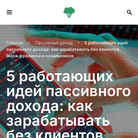
Search for:
Главная
Пассивный доход
5 работающих идей
пассивного дохода: как зарабатывать без клиентов,
бирж фриланса и начальников
5 работающих
идей пассивного
дохода: как
зарабатывать
без клиентов,