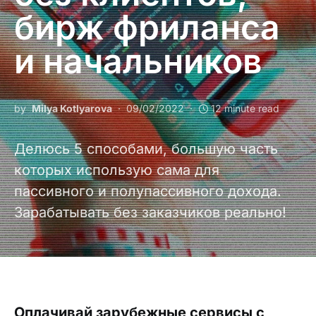
бирж фриланса
и начальников
by
Milya Kotlyarova
09/02/2022
12 minute read
Делюсь 5 способами, большую часть
которых использую сама для
пассивного и полупассивного дохода.
Зарабатывать без заказчиков реально!
Оплачивай зарубежные сервисы с