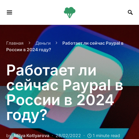
Search for:
Главная
Деньги
Работает ли сейчас Paypal в
России в 2024 году?
Работает ли
сейчас Paypal в
России в 2024
году?
by
Milya Kotlyarova
28/02/2022
1 minute read