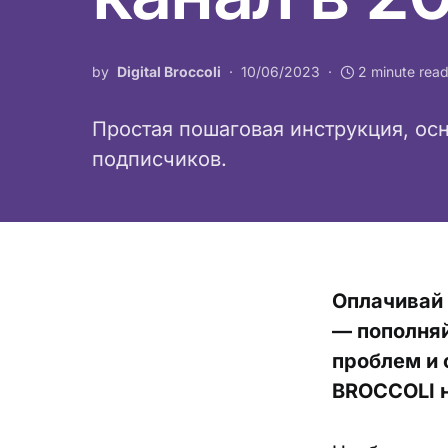
by
Digital Broccoli
10/06/2023
2 minute rea
Простая пошаговая инструкция, осн
подписчиков.
Оплачивай
— пополняй
проблем и 
BROCCOLI н