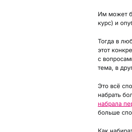
Им может б
курс) и опу
Тогда в лю
этот конкр
с вопросами
тема, в дру
Это всё сп
набрать бо
набрала пе
больше спо
Как набират