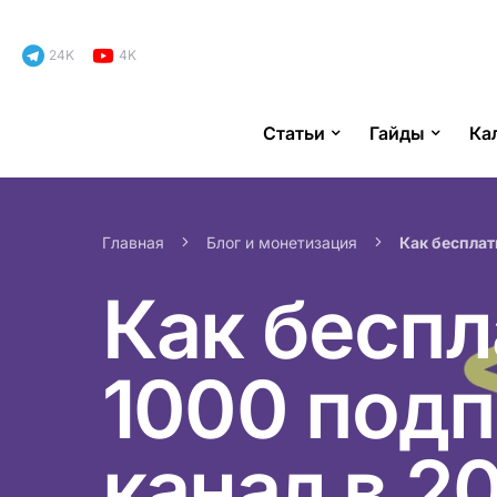
24K
4K
Статьи
Гайды
Ка
Search for:
Главная
Блог и монетизация
Как бесплат
Как беспл
1000 подп
канал в 2