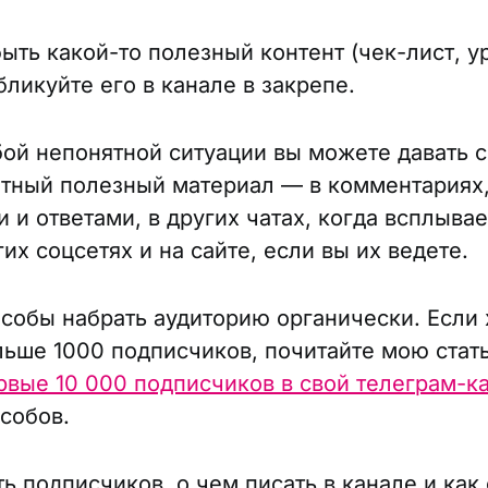
ыть какой-то полезный контент (чек-лист, у
бликуйте его в канале в закрепе.
бой непонятной ситуации вы можете давать 
етный полезный материал — в комментариях,
 и ответами, в других чатах, когда всплыва
гих соцсетях и на сайте, если вы их ведете.
особы набрать аудиторию органически. Если 
льше 1000 подписчиков, почитайте мою ста
рвые 10 000 подписчиков в свой телеграм-к
собов.
ь подписчиков, о чем писать в канале и как 