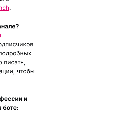
nch
.
анале?
.
подписчиков
 подробных
о писать,
ации, чтобы
офессии и
 боте: