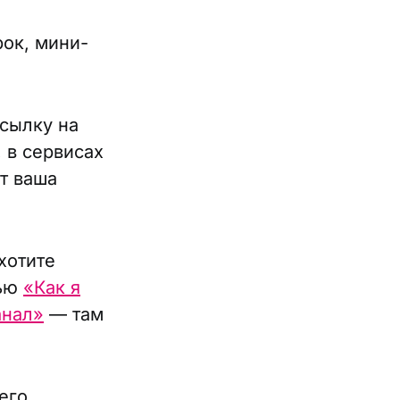
рок, мини-
ссылку на
 в сервисах
ет ваша
хотите
тью
«Как я
анал»
— там
его