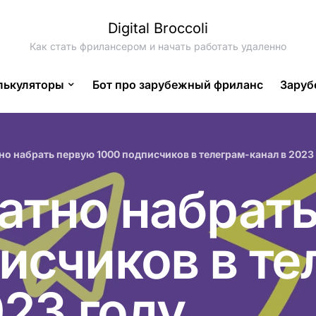
Digital Broccoli
Как стать фрилансером и начать работать удаленно
лькуляторы
Бот про зарубежный фриланс
Заруб
но набрать первую 1000 подписчиков в телеграм-канал в 2023
атно набрат
исчиков в те
023 году