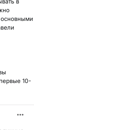
ывать в
жно
ь основными
авели
вы
первые 10-