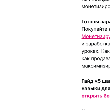
монетизиро
Готовы зар
Покупайте 
Монетизир
и заработк
уроках. Как
как продав
максимизир
Гайд «5 ша
навыки для
открыть бо