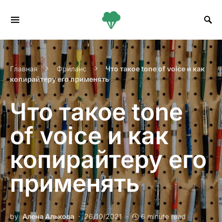
Search for:
Главная
Фриланс
Что такое tone of voice и как
копирайтеру его применять
Что такое tone
of voice и как
копирайтеру его
применять
by
Алена Алькова
26/10/2021
6 minute read