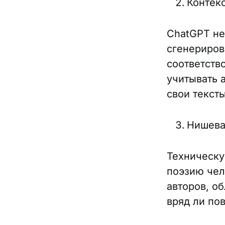
Контек
ChatGPT не
сгенериров
соответств
учитывать 
свои текст
Нишева
Техническу
поэзию чел
авторов, о
вряд ли пов