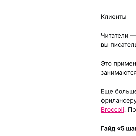
Клиенты — 
Читатели —
вы писател
Это примен
занимаются
Еще больше
фрилансеру
Broccoli
. П
Гайд «5 ша