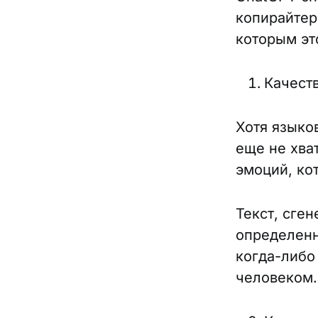
копирайтер
которым эт
Качест
Хотя языко
еще не хва
эмоций, ко
Текст, сге
определенн
когда-либо 
человеком.