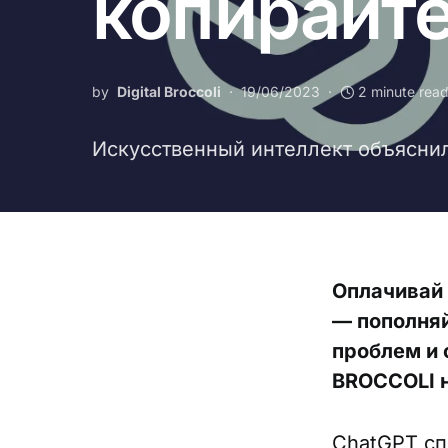
копирайт
by
Digital Broccoli
19/06/2023
2 minute rea
Искусственный интеллект объяснил,
Оплачивай
— пополняй
проблем и 
BROCCOLI н
ChatGPT сп