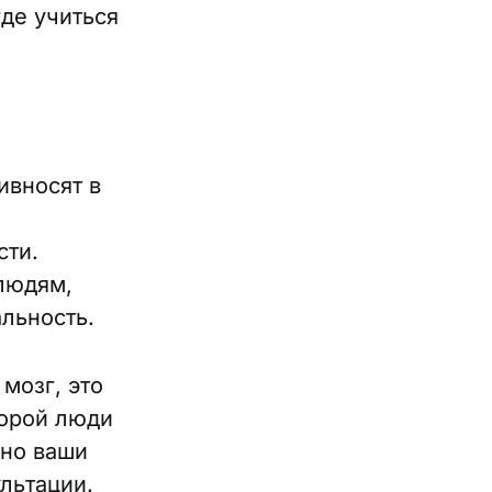
где учиться
ивносят в
сти.
людям,
альность.
мозг, это
торой люди
нно ваши
ультации.