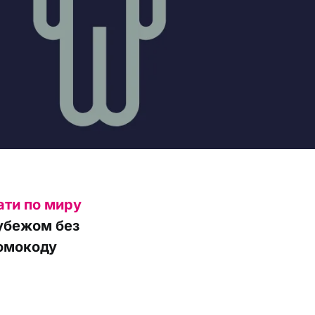
ати по миру
рубежом без
ромокоду