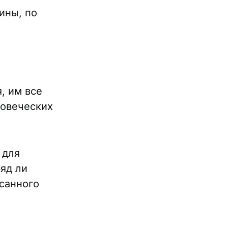
ины, по
, им все
ловеческих
 для
ряд ли
исанного