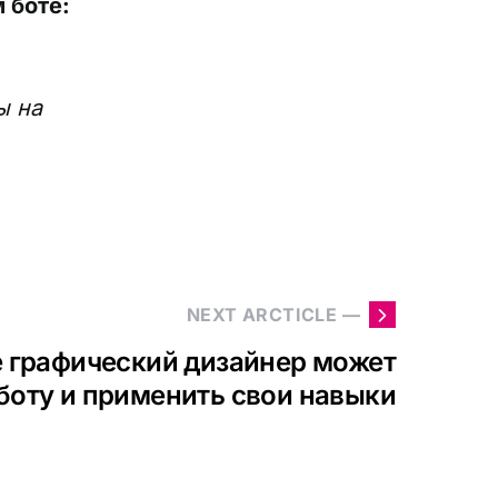
 боте:
ы на
NEXT ARCTICLE —
де графический дизайнер может
боту и применить свои навыки