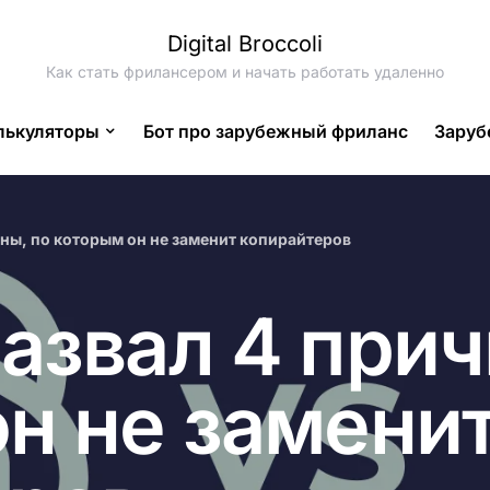
Digital Broccoli
Как стать фрилансером и начать работать удаленно
лькуляторы
Бот про зарубежный фриланс
Заруб
ины, по которым он не заменит копирайтеров
азвал 4 прич
н не замени