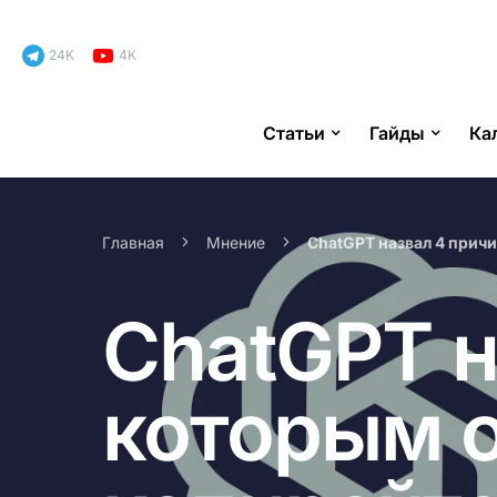
24K
4K
Статьи
Гайды
Ка
Search for:
Главная
Мнение
ChatGPT назвал 4 прич
ChatGPT н
которым о