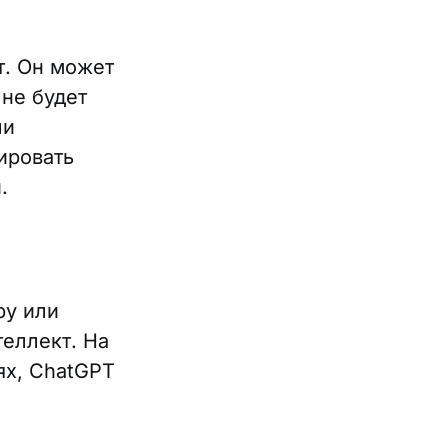
т. Он может
 не будет
ли
ировать
.
ру или
еллект. На
ях, ChatGPT