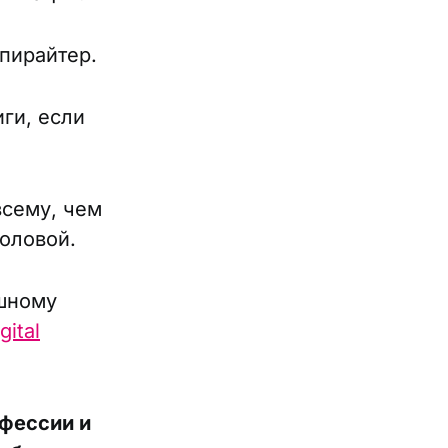
пирайтер.
ги, если
всему, чем
оловой.
ешному
gital
офессии и