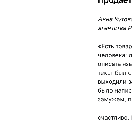
Продает
Анна Кутов
агентства P
«Есть това
человека: 
описать яз
текст был 
выходили з
было написа
замужем, 
счастливо.