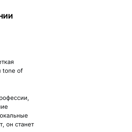
ании
еткая
 tone of
профессии,
ние
локальные
т, он станет