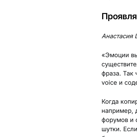
Проявляе
Анастасия 
«Эмоции вы
существите
фраза. Так 
voice и со
Когда копи
например, 
форумов и 
шутки. Если