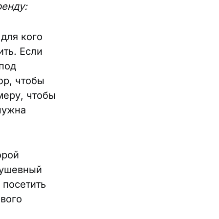
ренду:
 для кого
ить. Если
 под
юр, чтобы
меру, чтобы
нужна
орой
душевный
 посетить
ового