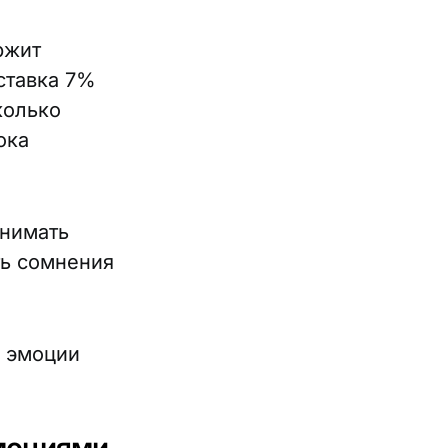
ржит
 ставка 7%
колько
ока
онимать
ть сомнения
о эмоции