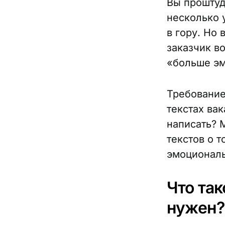
Вы проштуд
несколько 
в гору. Но
заказчик в
«больше эм
Требование
текстах вак
написать? 
текстов о т
эмоциональ
Что та
нужен?