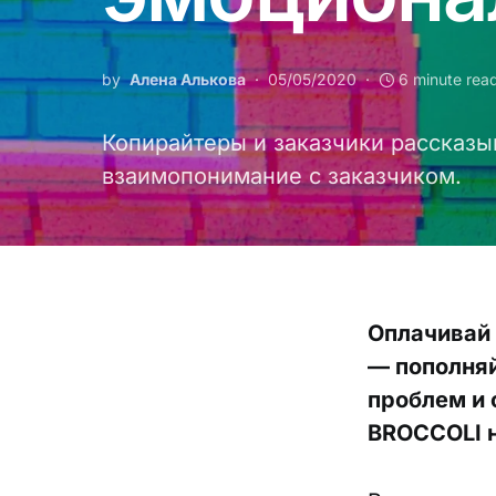
by
Алена Алькова
05/05/2020
6 minute rea
Копирайтеры и заказчики рассказы
взаимопонимание с заказчиком.
Оплачивай
— пополняй
проблем и 
BROCCOLI н