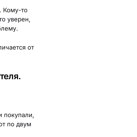
. Кому-то
то уверен,
блему.
личается от
ателя.
и покупали,
ют по двум