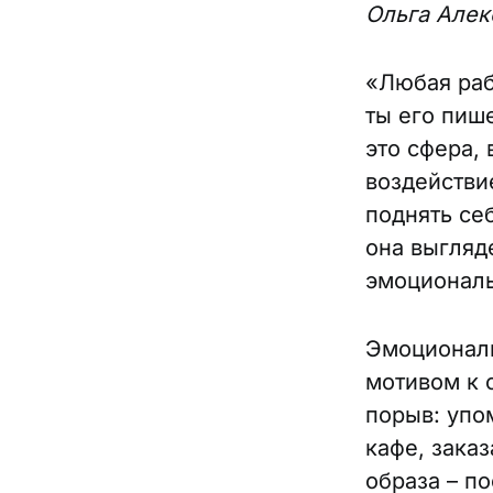
Ольга Алек
«Любая раб
ты его пиш
это сфера,
воздействи
поднять се
она выгляд
эмоциональ
Эмоциональ
мотивом к 
порыв: упо
кафе, зака
образа – п