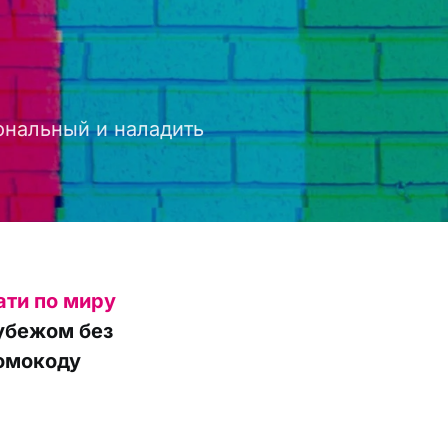
ональный и наладить
ати по миру
рубежом без
ромокоду