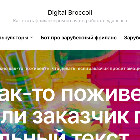
Digital Broccoli
Как стать фрилансером и начать работать удаленно
лькуляторы
Бот про зарубежный фриланс
Заруб
но как-то поживее?»: что делать, если заказчик просит эмоц
к-то поживе
сли заказчик
льный текст