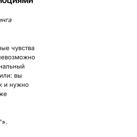
эмоциями
инга
ные чувства
 невозможно
ональный
или: вы
к и нужно
уже
”».