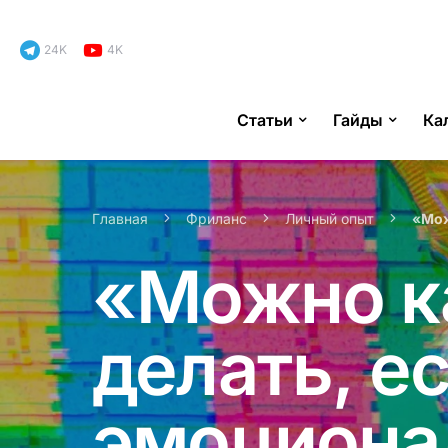
24K
4K
Статьи
Гайды
Ка
Search for:
Главная
Фриланс
Личный опыт
«Мож
«Можно ка
делать, е
эмоциона