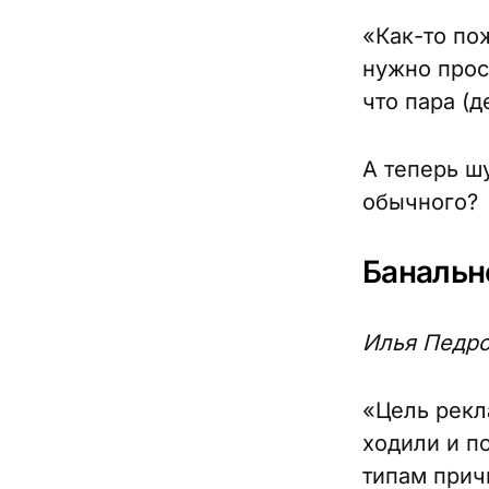
«Как-то по
нужно прос
что пара (
А теперь ш
обычного?
Банальн
Илья Педро
«Цель рекл
ходили и п
типам прич