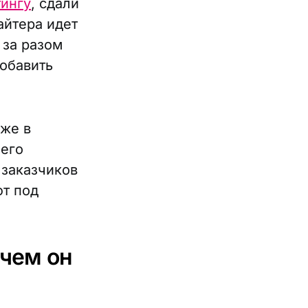
тингу
, сдали
айтера идет
 за разом
добавить
уже в
 его
 заказчиков
ют под
ачем он