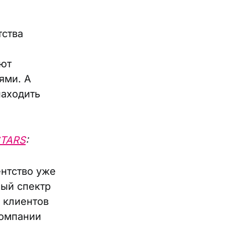
тства
ют
ями. А
находить
STARS
:
ентство уже
ый спектр
 клиентов
компании