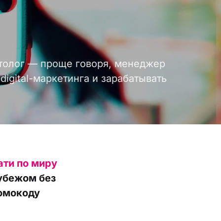
толог — проще говоря, менеджер
igital-маркетинга и зарабатывать
ати по миру
рубежом без
ромокоду