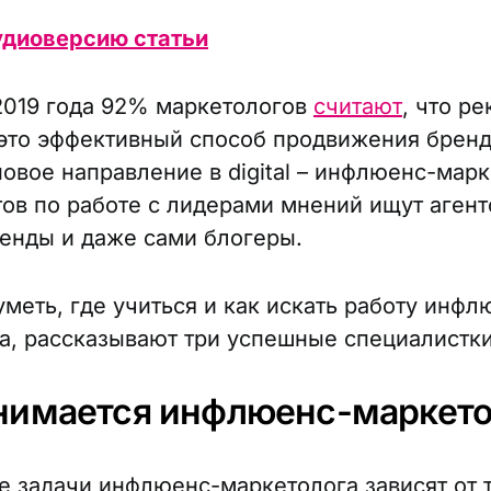
удиоверсию статьи
2019 года 92% маркетологов
считают
, что р
это эффективный способ продвижения бренд
новое направление в digital – инфлюенс-марк
ов по работе с лидерами мнений ищут агент
енды и даже сами блогеры.
уметь, где учиться и как искать работу инфл
а, рассказывают три успешные специалистки
нимается инфлюенс-маркето
 задачи инфлюенс-маркетолога зависят от т