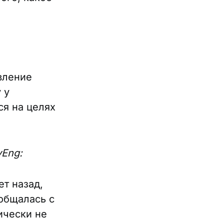
вление
 у
ся на целях
yEng:
т назад,
 общалась с
ически не