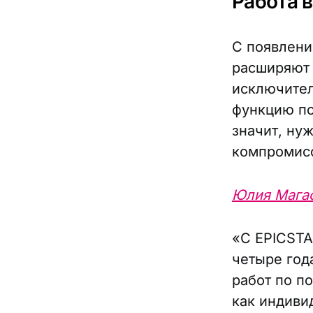
Работа в
С появлени
расширяют 
исключител
функцию по
значит, ну
компромисс
Юлия Мага
«С EPICSTA
четыре год
работ по п
как индиви