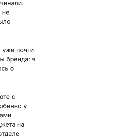
чинали.
 не
было
ь уже почти
ы бренда: я
юсь о
оте с
обенно у
рами
джета на
 отделе