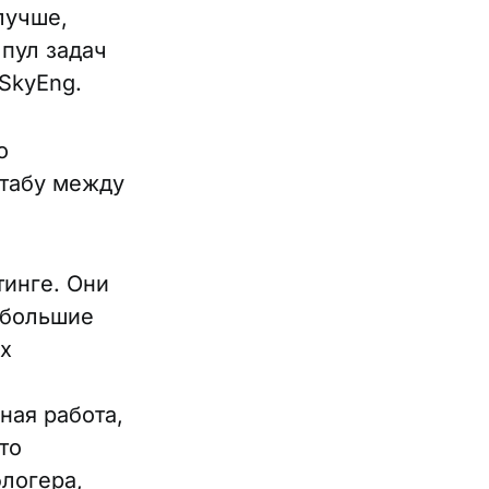
лучше,
 пул задач
 SkyEng.
о
штабу между
тинге. Они
ебольшие
их
ная работа,
то
блогера,