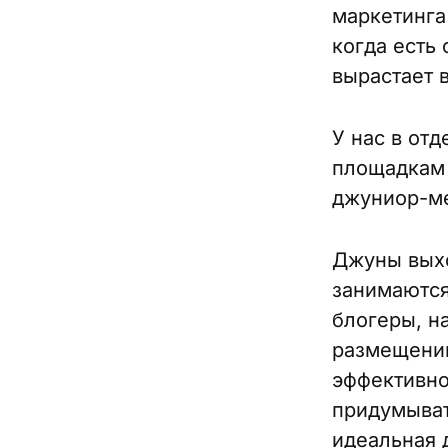
маркетинга
когда есть 
вырастает в
У нас в от
площадкам 
джуниор-м
Джуны выхо
занимаются
блогеры, н
размещений
эффективно
придумыват
идеальная 