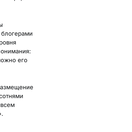
ы
 блогерами
уровня
понимания:
можно его
 размещение
 сотнями
овсем
».