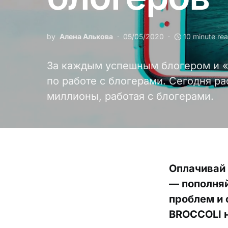
by
Алена Алькова
05/05/2020
10 minute re
За каждым успешным блогером и 
по работе с блогерами. Сегодня ра
миллионы, работая с блогерами.
Оплачивай
— пополняй
проблем и 
BROCCOLI н