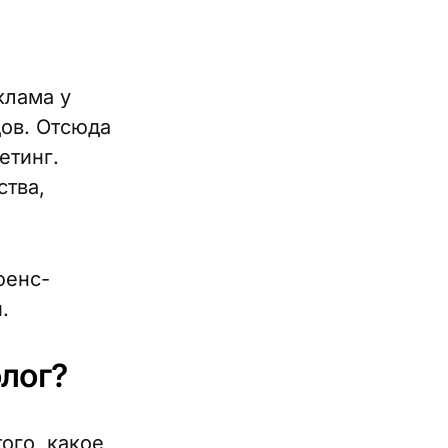
еклама у
ов. Отсюда
етинг.
ства,
юенс-
.
лог?
ого, какое