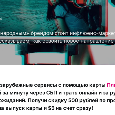
ad
«народным» брендом стоит инфлюенс-марке
ссказываем, как освоить новое направление d
 зарубежные сервисы с помощью карты
Пл
 за минуту через СБП и трать онлайн и за 
ожиданий. Получи скидку 500 рублей по п
а выпуск карты и $5 на счет сразу!