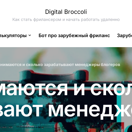
Digital Broccoli
Как стать фрилансером и начать работать удаленно
лькуляторы
Бот про зарубежный фриланс
Заруб
анимаются и сколько зарабатывают менеджеры блогеров
аются и ско
вают менед