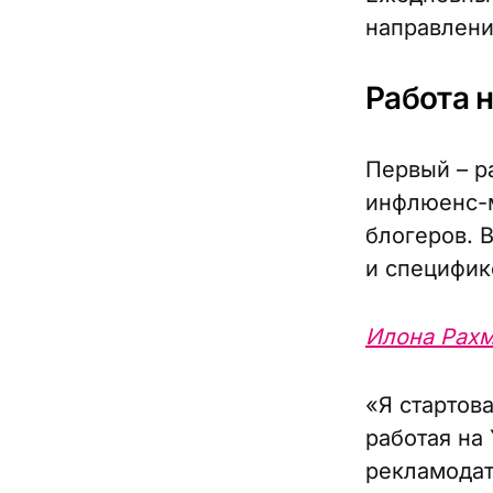
направлени
Работа 
Первый – р
инфлюенс-м
блогеров. 
и специфик
Илона Рах
«Я стартов
работая на
рекламодат