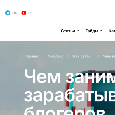
24K
4K
Статьи
Гайды
Ка
Search for:
Главная
Фриланс
Как стать...
Чем з
Чем заним
зарабаты
блогеров