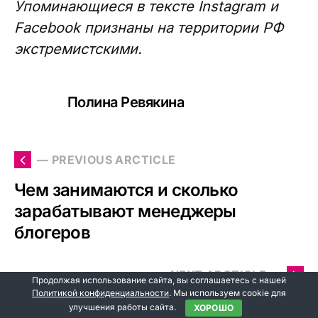
Упоминающиеся в тексте Instagram и
Facebook признаны на территории РФ
экстремистскими.
Полина Ревякина
— PREVIOUS ARCTICLE
Чем занимаются и сколько
зарабатывают менеджеры
блогеров
NEXT ARCTICLE —
Продолжая использование сайта, вы соглашаетесь с нашей
Политикой конфиденциальности
. Мы используем cookie для
Чем занимается SEO-специалист
улучшения работы сайта.
ХОРОШО