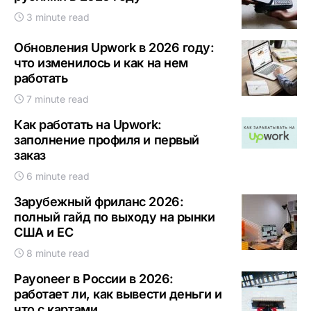
3 minute read
Обновления Upwork в 2026 году:
что изменилось и как на нем
работать
7 minute read
Как работать на Upwork:
заполнение профиля и первый
заказ
6 minute read
Зарубежный фриланс 2026:
полный гайд по выходу на рынки
США и ЕС
8 minute read
Payoneer в России в 2026:
работает ли, как вывести деньги и
что с картами