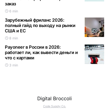
заказ
6 min
Зарубежный фриланс 2026:
полный гайд по выходу на рынки
США и ЕС
8 min
Payoneer в России в 2026:
работает ли, как вывести деньги и
что с картами
3 min
Digital Broccoli
Code Supply Co.