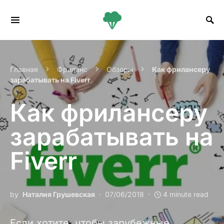
Search for:
Главная
Фриланс
Обзоры
Как фрилансеру
зарабатывать на Fiverr
Как фрилансеру
зарабатывать на
Fiverr
by
Наталия Грушевская
07/06/2018
4 minute read
Если хотите, чтобы зарубежные