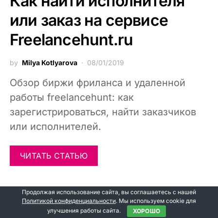
Как найти исполнителя
или заказ на сервисе
Freelancehunt.ru
by
Milya Kotlyarova
08/01/2019
Обзор биржи фриланса и удаленной
работы freelancehunt: как
зарегистрироваться, найти заказчиков
или исполнителей.
ЧИТАТЬ СТАТЬЮ
Продолжая использование сайта, вы соглашаетесь с нашей
Политикой конфиденциальности
. Мы используем cookie для
О
ОБЗОРЫ
улучшения работы сайта.
ХОРОШО