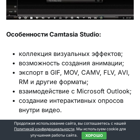
Особенности Camtasia Studio:
коллекция визуальных эффектов;
возможность создания анимации;
экспорт в GIF, MOV, CAMV, FLV, AVI,
RM и другие форматы;
взаимодействие с Microsoft Outlook;
создание интерактивных опросов
внутри видео.
Продолжая использование сайта, вы соглашаетесь с нашей
Мы рассказали только о двух
Политикой конфиденциальности
. Мы используем cookie для
улучшения работы сайта.
ХОРОШО
популярных программах для создания