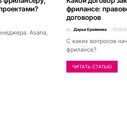
ь фрилансеру,
Какой договор за
 проектами?
фрилансе: правов
договоров
by
Дарья Еремеева
13/10/
енеджера: Asana,
С каких вопросов нач
фрилансе?
ЧИТАТЬ СТАТЬЮ