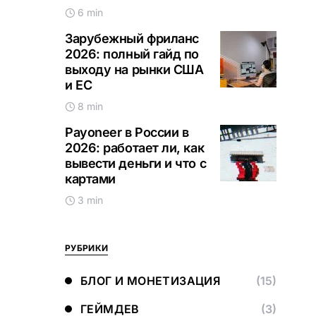
6 min
Зарубежный фриланс
2026: полный гайд по
выходу на рынки США
и ЕС
8 min
Payoneer в России в
2026: работает ли, как
вывести деньги и что с
картами
3 min
РУБРИКИ
БЛОГ И МОНЕТИЗАЦИЯ
(15)
ГЕЙМДЕВ
(3)