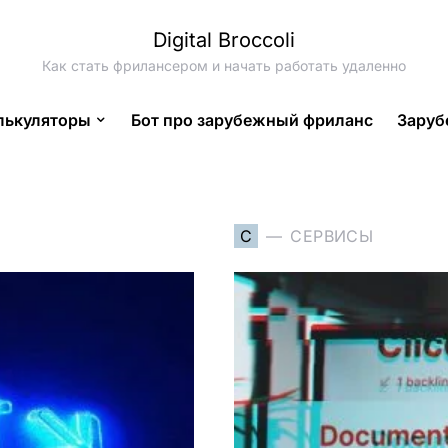
Digital Broccoli
Как стать фрилансером и начать работать удаленно
лькуляторы
Бот про зарубежный фриланс
Заруб
С
СЕРВИСЫ