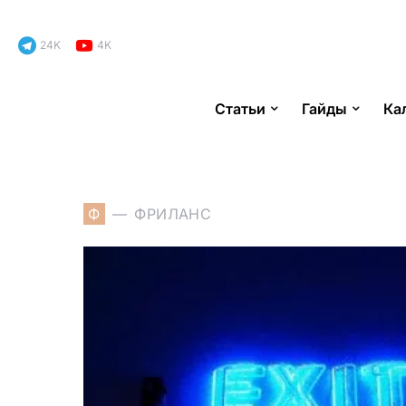
24K
4K
Статьи
Гайды
Ка
Search for:
Ф
ФРИЛАНС