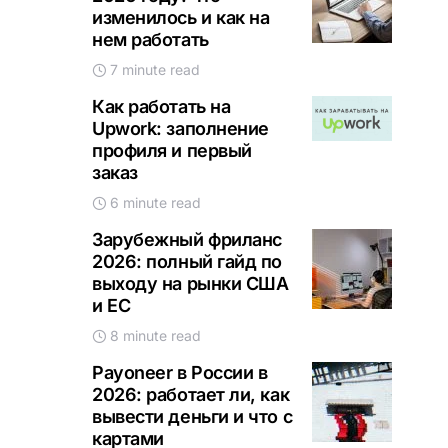
изменилось и как на
нем работать
7 minute read
Как работать на
Upwork: заполнение
профиля и первый
заказ
6 minute read
Зарубежный фриланс
2026: полный гайд по
выходу на рынки США
и ЕС
8 minute read
Payoneer в России в
2026: работает ли, как
вывести деньги и что с
картами