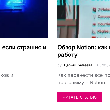
 если страшно и
Обзор Notion: как
работу
by
Дарья Еремеева
03/03/
иков и
Как перенести все пр
программу – Notion.
ЧИТАТЬ СТАТЬЮ