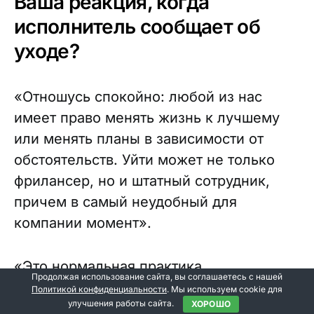
Ваша реакция, когда
исполнитель сообщает об
уходе?
«Отношусь спокойно: любой из нас
имеет право менять жизнь к лучшему
или менять планы в зависимости от
обстоятельств. Уйти может не только
фрилансер, но и штатный сотрудник,
причем в самый неудобный для
компании момент».
«Это нормальная практика.
Продолжая использование сайта, вы соглашаетесь с нашей
Исполнитель и заказчик не всегда могут
Политикой конфиденциальности
. Мы используем cookie для
улучшения работы сайта.
ХОРОШО
найти общий язык. Вопрос не в том, что