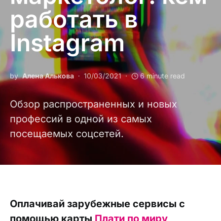
работать в
Instagram
by
Алена Алькова
10/03/2021
6 minute read
Обзор распространенных и новых
профессий в одной из самых
посещаемых соцсетей.
Оплачивай зарубежные сервисы с
помощью карты
Плати по миру