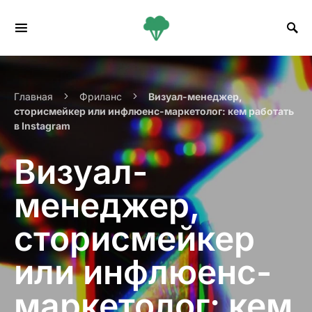
Search for:
Главная
Фриланс
Визуал-менеджер,
сторисмейкер или инфлюенс-маркетолог: кем работать
в Instagram
Визуал-
менеджер,
сторисмейкер
или инфлюенс-
маркетолог: кем