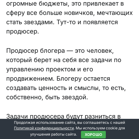
огромные бюджеты, это привлекает в
сферу все больше новичков, мечтающих
стать звездами. Тут-то и появляется
продюсер.
Продюсер блогера — это человек,
который берет на себя все задачи по
управлению проектом и его
продвижением. Блогеру остается
создавать ценность и смыслы, то есть,
собственно, быть звездой.
Задачи продюсера будут разниться в
Продолжая использование сайта, вы соглашаетесь с нашей
зависимости от масштабов блогера и
Политикой конфиденциальности
. Мы используем cookie для
бюджета, но примерный список таков:
улучшения работы сайта.
ХОРОШО