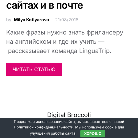
сайтах и в почте
by
Milya Kotlyarova
21/08/2018
Какие фразы нужно знать фрилансеру
на английском и где их учить —
рассказывает команда LinguaTrip.
ЧИТАТЬ СТАТЬЮ
Digital Broccoli
Продолжая использование сайта, вы соглашаетесь с нашей
Code Supply Co.
Политикой конфиденциальности
. Мы используем cookie для
улучшения работы сайта.
ХОРОШО
Все статьи
Об авторе
Разместить статью