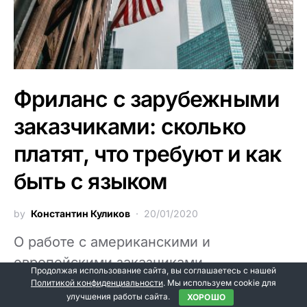
Фриланс с зарубежными
заказчиками: сколько
платят, что требуют и как
быть с языком
by
Константин Куликов
20/01/2020
О работе с американскими и
европейскими заказчиками
Продолжая использование сайта, вы соглашаетесь с нашей
рассказывает Костя Куликов с
Политикой конфиденциальности
. Мы используем cookie для
улучшения работы сайта.
ХОРОШО
комментариями специалиста по