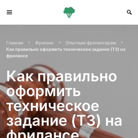
Search for:
Главная
Фриланс
Опытным фрилансерам
Как правильно оформить техническое задание (ТЗ) на
фрилансе
Как правильно
оформить
техническое
задание (ТЗ) на
фрилансе