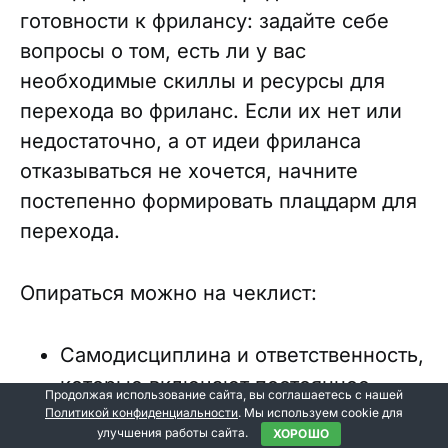
готовности к фрилансу: задайте себе
вопросы о том, есть ли у вас
необходимые скиллы и ресурсы для
перехода во фриланс. Если их нет или
недостаточно, а от идеи фриланса
отказываться не хочется, начните
постепенно формировать плацдарм для
перехода.
Опираться можно на чеклист:
Самодисциплина и ответственность,
которые включают постоянное
Продолжая использование сайта, вы соглашаетесь с нашей
взаимодействие с клиентами.
Политикой конфиденциальности
. Мы используем cookie для
улучшения работы сайта.
ХОРОШО
Вы следите за своим здоровьем: нет