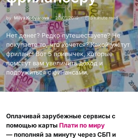
by
Milya Kotlyarova
20/01/2019
5 minute read
Нет денег? Редко путешествуете? Не
покупаете то, что хочется? Какой уж тут
фриланс! Вот 5 привычек, которые
помогут вам увеличить доход и
подружиться с финансами.
Оплачивай зарубежные сервисы с
помощью карты
Плати по миру
— пополняй за минуту через СБП и